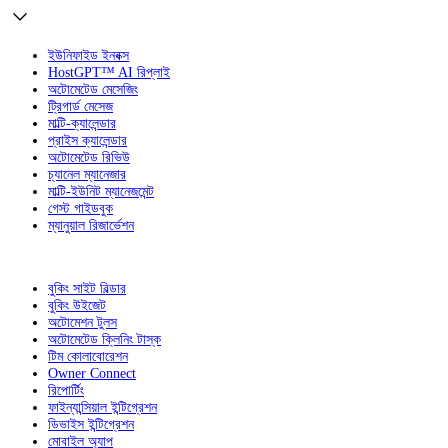
ইউনিফাইড ইনবক্স
HostGPT™ AI রিপ্লাই
অটোমেটেড মেসেজিং
ট্রিগার্ড মেসেজ
মাল্টি-ক্যালেন্ডার
প্রাইস ক্যালেন্ডার
অটোমেটেড রিভিউ
চ্যানেল ম্যানেজার
মাল্টি-ইউনিট ম্যানেজমেন্ট
গেস্ট গাইডবুক
ম্যানুয়াল রিজার্ভেশন
বুকিং সাইট বিল্ডার
বুকিং উইজেট
অটোমেশন টুলস
অটোমেটেড ক্লিনিং টাস্ক
টিম কোলাবোরেশন
Owner Connect
রিপোর্টিং
ফাইন্যান্সিয়াল ইন্টিগ্রেশন
ডিভাইস ইন্টিগ্রেশন
মোবাইল অ্যাপ