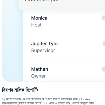
নিরাপদ মালিক রিপোর্টিং
শুধু আপনি আপনার প্রপার্টি মালিকদের যা দেখাতে চান তা কাস্টমাইজ করুন। Hostex
স্বয়ংক্রিয়ভাবে ব্র্যান্ডেড মাসিক রিপোর্ট PDF তৈরি ও ইমেইল করে, কোনো ম্যানুয়াল কাজ