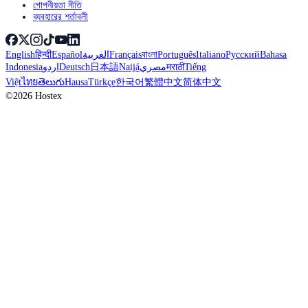
গোপনীয়তা নীতি
ব্যবহারের শর্তাবলী
English
हिन्दी
Español
العربية
Français
বাংলা
Português
Italiano
Русский
Bahasa
Indonesia
اردو
Deutsch
日本語
Naijá
مصري
मराठी
Tiếng
Việt
ไทย
తెలుగు
Hausa
Türkçe
한국어
繁體中文
简体中文
©2026 Hostex