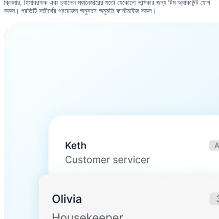
ক্লিনার, হিসাবরক্ষক এবং চ্যানেল ম্যানেজারের মতো যেকোনো ভূমিকার জন্য টিম অ্যাকাউন্ট যোগ
করুন। প্রতিটি সতীর্থের প্রয়োজন অনুসারে অনুমতি কাস্টমাইজ করুন।