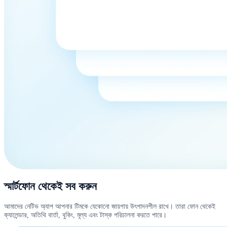
স্মার্টফোন থেকেই সব করুন
আমাদের নেটিভ অ্যাপ আপনার টিমকে যেকোনো জায়গায় উৎপাদনশীল রাখে। তারা ফোন থেকেই
ক্যালেন্ডার, অতিথি বার্তা, বুকিং, মূল্য এবং টাস্ক পরিচালনা করতে পারে।