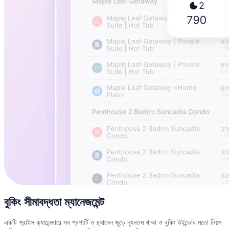
বুকিং সীমাবদ্ধতা ম্যানেজমেন্ট
একটি প্রাইস ক্যালেন্ডারে সব প্রপার্টি ও চ্যানেল জুড়ে ন্যূনতম থাকা ও বুকিং উইন্ডোর মতো নিয়ম