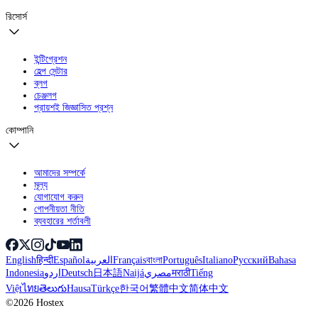
রিসোর্স
ইন্টিগ্রেশন
হেল্প সেন্টার
ব্লগ
চেঞ্জলগ
প্রায়শই জিজ্ঞাসিত প্রশ্ন
কোম্পানি
আমাদের সম্পর্কে
মূল্য
যোগাযোগ করুন
গোপনীয়তা নীতি
ব্যবহারের শর্তাবলী
English
हिन्दी
Español
العربية
Français
বাংলা
Português
Italiano
Русский
Bahasa
Indonesia
اردو
Deutsch
日本語
Naijá
مصري
मराठी
Tiếng
Việt
ไทย
తెలుగు
Hausa
Türkçe
한국어
繁體中文
简体中文
©2026 Hostex