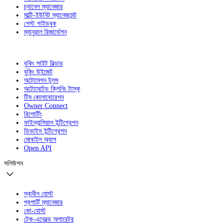
চ্যানেল ম্যানেজার
মাল্টি-ইউনিট ম্যানেজমেন্ট
গেস্ট গাইডবুক
ম্যানুয়াল রিজার্ভেশন
বুকিং সাইট বিল্ডার
বুকিং উইজেট
অটোমেশন টুলস
অটোমেটেড ক্লিনিং টাস্ক
টিম কোলাবোরেশন
Owner Connect
রিপোর্টিং
ফাইন্যান্সিয়াল ইন্টিগ্রেশন
ডিভাইস ইন্টিগ্রেশন
মোবাইল অ্যাপ
Open API
সলিউশন
স্বাধীন হোস্ট
প্রপার্টি ম্যানেজার
কো-হোস্ট
টেক-এনেবল্ড অপারেটর