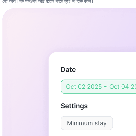
সেট করুন। দাম সামঞ্জস্য করার মতোই সহজে ব্যাচ আপডেট করুন।