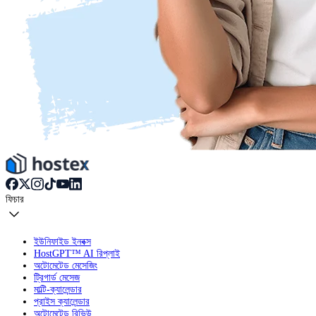
ফিচার
ইউনিফাইড ইনবক্স
HostGPT™ AI রিপ্লাই
অটোমেটেড মেসেজিং
ট্রিগার্ড মেসেজ
মাল্টি-ক্যালেন্ডার
প্রাইস ক্যালেন্ডার
অটোমেটেড রিভিউ