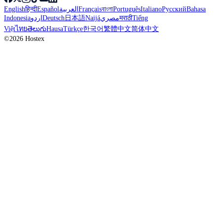
English
हिन्दी
Español
العربية
Français
বাংলা
Português
Italiano
Русский
Bahasa
Indonesia
اردو
Deutsch
日本語
Naijá
مصري
मराठी
Tiếng
Việt
ไทย
తెలుగు
Hausa
Türkçe
한국어
繁體中文
简体中文
©2026 Hostex