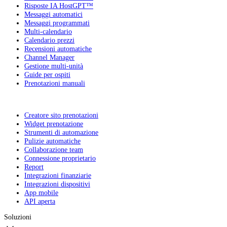
Risposte IA HostGPT™
Messaggi automatici
Messaggi programmati
Multi-calendario
Calendario prezzi
Recensioni automatiche
Channel Manager
Gestione multi-unità
Guide per ospiti
Prenotazioni manuali
Creatore sito prenotazioni
Widget prenotazione
Strumenti di automazione
Pulizie automatiche
Collaborazione team
Connessione proprietario
Report
Integrazioni finanziarie
Integrazioni dispositivi
App mobile
API aperta
Soluzioni