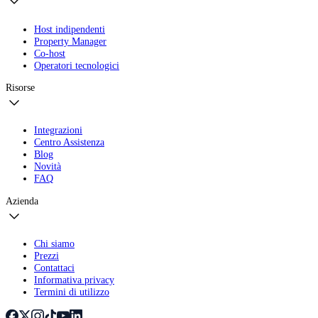
Host indipendenti
Property Manager
Co-host
Operatori tecnologici
Risorse
Integrazioni
Centro Assistenza
Blog
Novità
FAQ
Azienda
Chi siamo
Prezzi
Contattaci
Informativa privacy
Termini di utilizzo