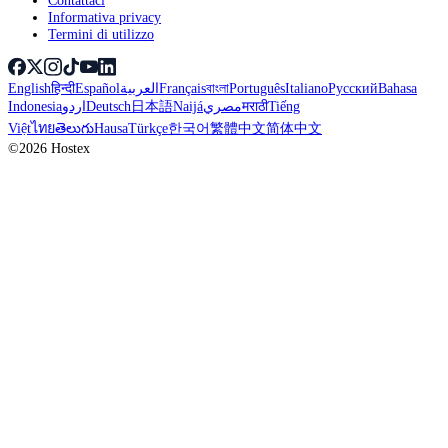
Informativa privacy
Termini di utilizzo
English
हिन्दी
Español
العربية
Français
বাংলা
Português
Italiano
Русский
Bahasa
Indonesia
اردو
Deutsch
日本語
Naijá
مصري
मराठी
Tiếng
Việt
ไทย
తెలుగు
Hausa
Türkçe
한국어
繁體中文
简体中文
©2026 Hostex