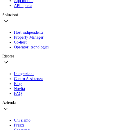
App mobile
API aperta
Soluzioni
Host indipendenti
Property Manager
Co-host
Operatori tecnologici
Risorse
Integrazioni
Centro Assistenza
Blog
Novità
FAQ
Azienda
Chi siamo
Prezzi
Contattaci