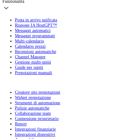
Funzionalità
Posta in arrivo unificata
Risposte IA HostGPT™
Messaggi automatici
Messaggi programmati
Multi-calendario
Calendario prezzi
Recensioni automatiche
Channel Manager
Gestione multi-unità
Guide per ospiti
Prenotazioni manuali
Creatore sito prenotazioni
Widget prenotazione
Strumenti di automazione
Pulizie automatiche
Collaborazione team
Connessione proprietario
Report
Integrazioni finanziarie
Integrazioni dispositivi