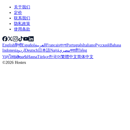
关于我们
定价
联系我们
隐私政策
使用条款
English
हिन्दी
Español
العربية
Français
বাংলা
Português
Italiano
Русский
Bahasa
Indonesia
اردو
Deutsch
日本語
Naijá
مصري
मराठी
Tiếng
Việt
ไทย
తెలుగు
Hausa
Türkçe
한국어
繁體中文
简体中文
©2026 Hostex