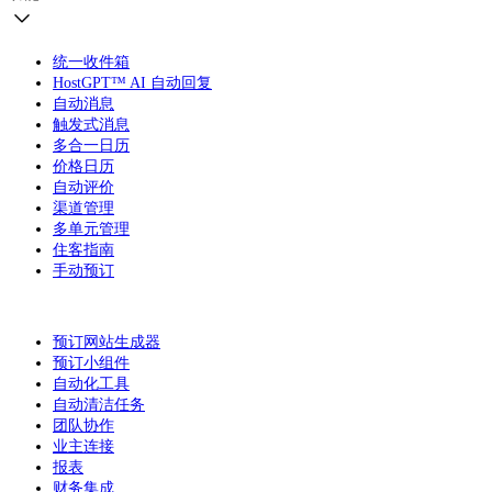
统一收件箱
HostGPT™ AI 自动回复
自动消息
触发式消息
多合一日历
价格日历
自动评价
渠道管理
多单元管理
住客指南
手动预订
预订网站生成器
预订小组件
自动化工具
自动清洁任务
团队协作
业主连接
报表
财务集成