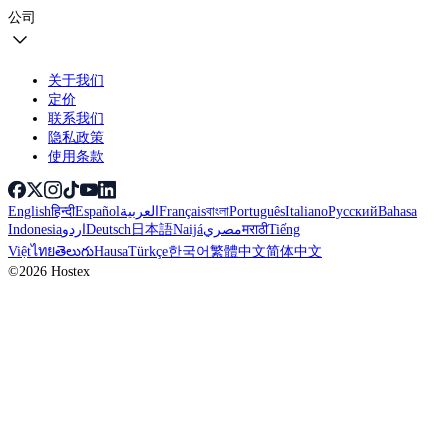
公司
关于我们
定价
联系我们
隐私政策
使用条款
English
हिन्दी
Español
العربية
Français
বাংলা
Português
Italiano
Русский
Bahasa
Indonesia
اردو
Deutsch
日本語
Naijá
مصري
मराठी
Tiếng
Việt
ไทย
తెలుగు
Hausa
Türkçe
한국어
繁體中文
简体中文
©2026 Hostex