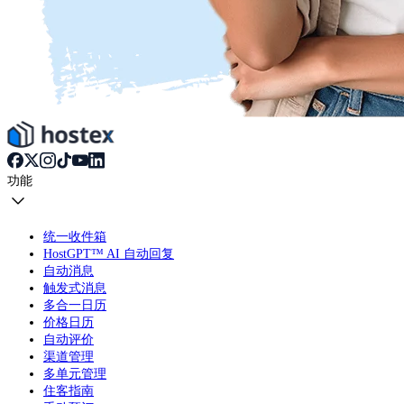
功能
统一收件箱
HostGPT™ AI 自动回复
自动消息
触发式消息
多合一日历
价格日历
自动评价
渠道管理
多单元管理
住客指南