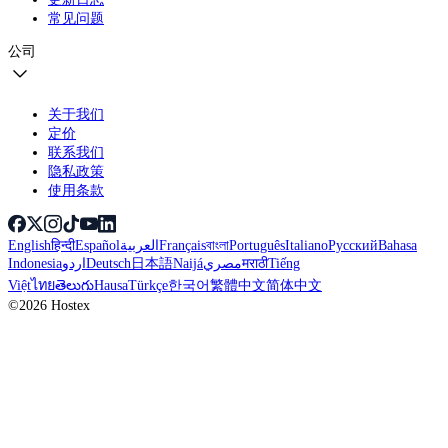
常见问题
公司
关于我们
定价
联系我们
隐私政策
使用条款
English
हिन्दी
Español
العربية
Français
বাংলা
Português
Italiano
Русский
Bahasa
Indonesia
اردو
Deutsch
日本語
Naijá
مصري
मराठी
Tiếng
Việt
ไทย
తెలుగు
Hausa
Türkçe
한국어
繁體中文
简体中文
©2026 Hostex