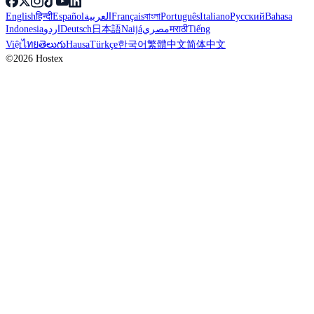
English
हिन्दी
Español
العربية
Français
বাংলা
Português
Italiano
Русский
Bahasa
Indonesia
اردو
Deutsch
日本語
Naijá
مصري
मराठी
Tiếng
Việt
ไทย
తెలుగు
Hausa
Türkçe
한국어
繁體中文
简体中文
©2026 Hostex