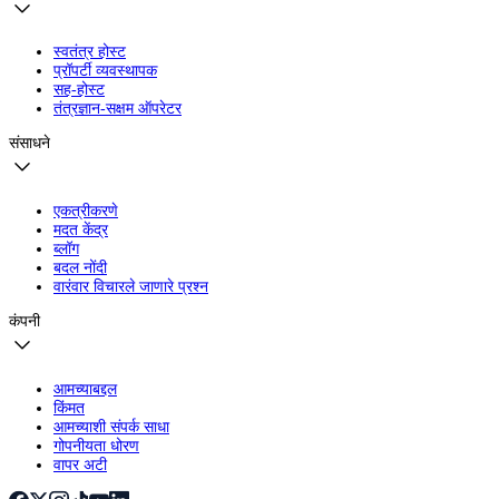
स्वतंत्र होस्ट
प्रॉपर्टी व्यवस्थापक
सह-होस्ट
तंत्रज्ञान-सक्षम ऑपरेटर
संसाधने
एकत्रीकरणे
मदत केंद्र
ब्लॉग
बदल नोंदी
वारंवार विचारले जाणारे प्रश्न
कंपनी
आमच्याबद्दल
किंमत
आमच्याशी संपर्क साधा
गोपनीयता धोरण
वापर अटी