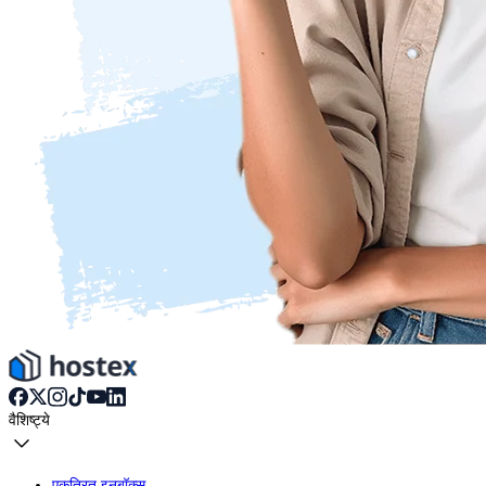
वैशिष्ट्ये
एकत्रित इनबॉक्स