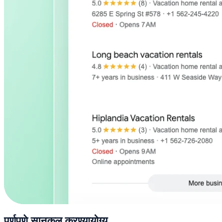
पूर्णपणे सानुकूल करण्यायोग्य