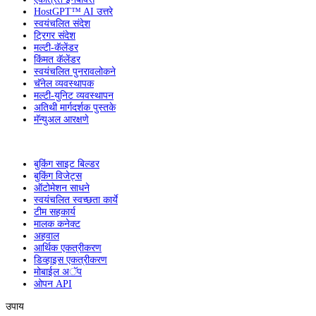
HostGPT™ AI उत्तरे
स्वयंचलित संदेश
ट्रिगर संदेश
मल्टी-कॅलेंडर
किंमत कॅलेंडर
स्वयंचलित पुनरावलोकने
चॅनेल व्यवस्थापक
मल्टी-युनिट व्यवस्थापन
अतिथी मार्गदर्शक पुस्तके
मॅन्युअल आरक्षणे
बुकिंग साइट बिल्डर
बुकिंग विजेट्स
ऑटोमेशन साधने
स्वयंचलित स्वच्छता कार्ये
टीम सहकार्य
मालक कनेक्ट
अहवाल
आर्थिक एकत्रीकरण
डिव्हाइस एकत्रीकरण
मोबाईल अॅप
ओपन API
उपाय