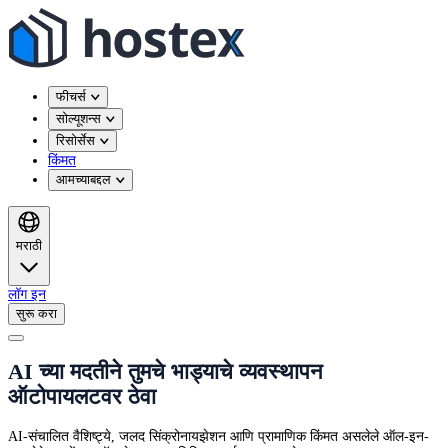
फीचर्स
सोल्यूशन्स
रिसोर्सेस
किंमत
आमच्याबद्दल
मराठी
लॉग इन
सुरू करा
AI च्या मदतीने तुमचे भाड्याचे व्यवस्थापन
ऑटोपायलटवर ठेवा
AI-संचालित वैशिष्ट्ये, जलद सिंक्रोनायझेशन आणि प्रामाणिक किंमत असलेले ऑल-इन-