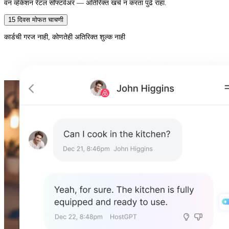
वन व्हेकेशन रेंटल सॉफ्टवेअर — अतिरिक्त खर्च न करता पुढे राहा.
15 दिवस मोफत चाचणी
कार्डची गरज नाही, कोणतेही अतिरिक्त शुल्क नाही