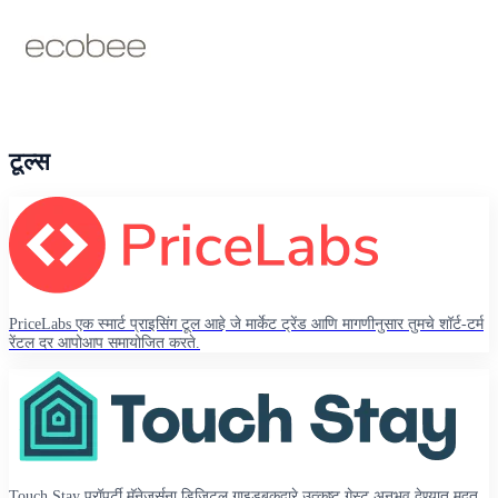
टूल्स
PriceLabs एक स्मार्ट प्राइसिंग टूल आहे जे मार्केट ट्रेंड आणि मागणीनुसार तुमचे शॉर्ट-टर्म
रेंटल दर आपोआप समायोजित करते.
Touch Stay प्रॉपर्टी मॅनेजर्सना डिजिटल गाइडबुकद्वारे उत्कृष्ट गेस्ट अनुभव देण्यात मदत