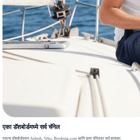
एका डॅशबोर्डमध्ये सर्व चॅनेल
एकाच डॅशबोर्डवरून Airbnb, Vrbo, Booking.com आणि इतर चॅनेलवर सर्व हाताळा.