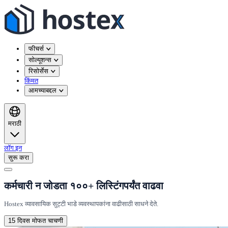
फीचर्स
सोल्यूशन्स
रिसोर्सेस
किंमत
आमच्याबद्दल
मराठी
लॉग इन
सुरू करा
कर्मचारी न जोडता १००+ लिस्टिंगपर्यंत वाढवा
Hostex व्यावसायिक सुट्टी भाडे व्यवस्थापकांना वाढीसाठी साधने देते.
15 दिवस मोफत चाचणी