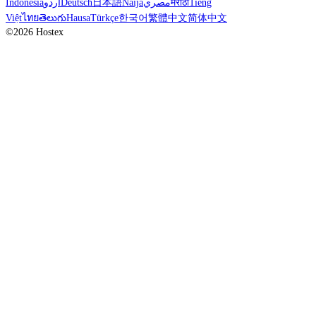
Indonesia
اردو
Deutsch
日本語
Naijá
مصري
मराठी
Tiếng
Việt
ไทย
తెలుగు
Hausa
Türkçe
한국어
繁體中文
简体中文
©2026 Hostex