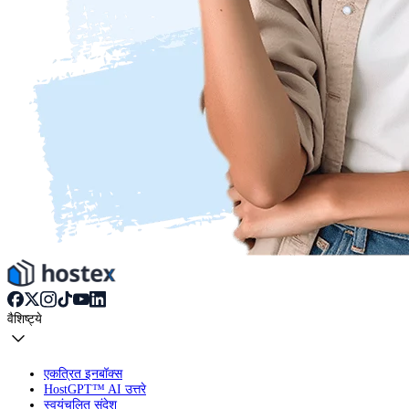
वैशिष्ट्ये
एकत्रित इनबॉक्स
HostGPT™ AI उत्तरे
स्वयंचलित संदेश