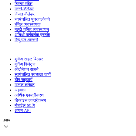
ट्रिगर संदेश
मल्टी-कॅलेंडर
किंमत कॅलेंडर
स्वयंचलित पुनरावलोकने
चॅनेल व्यवस्थापक
मल्टी-युनिट व्यवस्थापन
अतिथी मार्गदर्शक पुस्तके
मॅन्युअल आरक्षणे
बुकिंग साइट बिल्डर
बुकिंग विजेट्स
ऑटोमेशन साधने
स्वयंचलित स्वच्छता कार्ये
टीम सहकार्य
मालक कनेक्ट
अहवाल
आर्थिक एकत्रीकरण
डिव्हाइस एकत्रीकरण
मोबाईल अॅप
ओपन API
उपाय