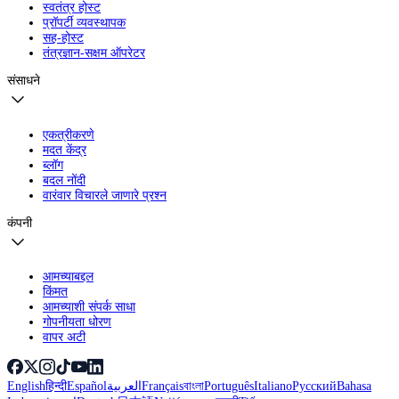
स्वतंत्र होस्ट
प्रॉपर्टी व्यवस्थापक
सह-होस्ट
तंत्रज्ञान-सक्षम ऑपरेटर
संसाधने
एकत्रीकरणे
मदत केंद्र
ब्लॉग
बदल नोंदी
वारंवार विचारले जाणारे प्रश्न
कंपनी
आमच्याबद्दल
किंमत
आमच्याशी संपर्क साधा
गोपनीयता धोरण
वापर अटी
English
हिन्दी
Español
العربية
Français
বাংলা
Português
Italiano
Русский
Bahasa