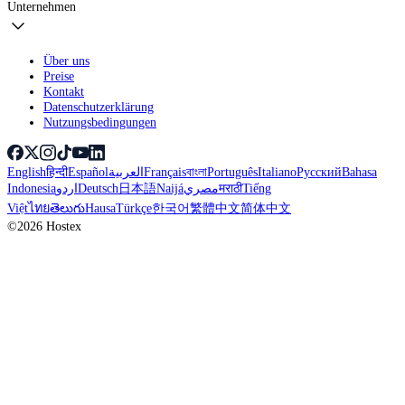
Unternehmen
Über uns
Preise
Kontakt
Datenschutzerklärung
Nutzungsbedingungen
English
हिन्दी
Español
العربية
Français
বাংলা
Português
Italiano
Русский
Bahasa
Indonesia
اردو
Deutsch
日本語
Naijá
مصري
मराठी
Tiếng
Việt
ไทย
తెలుగు
Hausa
Türkçe
한국어
繁體中文
简体中文
©2026 Hostex