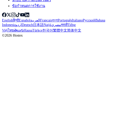
นโยบายความเป็นส่วนตัว
ข้อกำหนดการใช้งาน
English
हिन्दी
Español
العربية
Français
বাংলা
Português
Italiano
Русский
Bahasa
Indonesia
اردو
Deutsch
日本語
Naijá
مصري
मराठी
Tiếng
Việt
ไทย
తెలుగు
Hausa
Türkçe
한국어
繁體中文
简体中文
©2026 Hostex