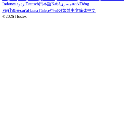
Indonesia
اردو
Deutsch
日本語
Naijá
مصري
मराठी
Tiếng
Việt
ไทย
తెలుగు
Hausa
Türkçe
한국어
繁體中文
简体中文
©2026 Hostex