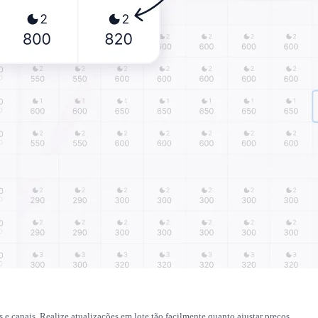
 e canais. Realize atualizações em lote tão facilmente quanto ajustar preços.