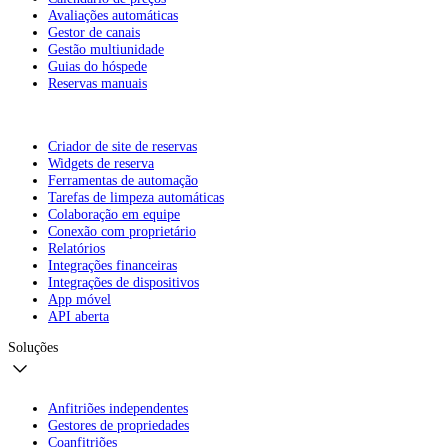
Avaliações automáticas
Gestor de canais
Gestão multiunidade
Guias do hóspede
Reservas manuais
Criador de site de reservas
Widgets de reserva
Ferramentas de automação
Tarefas de limpeza automáticas
Colaboração em equipe
Conexão com proprietário
Relatórios
Integrações financeiras
Integrações de dispositivos
App móvel
API aberta
Soluções
Anfitriões independentes
Gestores de propriedades
Coanfitriões