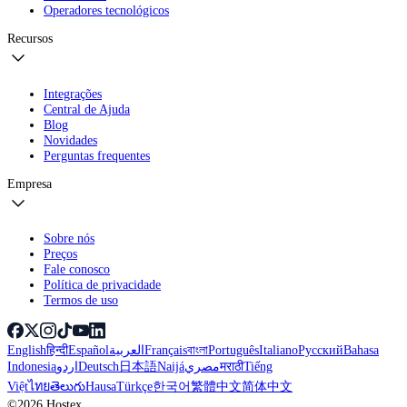
Operadores tecnológicos
Recursos
Integrações
Central de Ajuda
Blog
Novidades
Perguntas frequentes
Empresa
Sobre nós
Preços
Fale conosco
Política de privacidade
Termos de uso
English
हिन्दी
Español
العربية
Français
বাংলা
Português
Italiano
Русский
Bahasa
Indonesia
اردو
Deutsch
日本語
Naijá
مصري
मराठी
Tiếng
Việt
ไทย
తెలుగు
Hausa
Türkçe
한국어
繁體中文
简体中文
©2026 Hostex