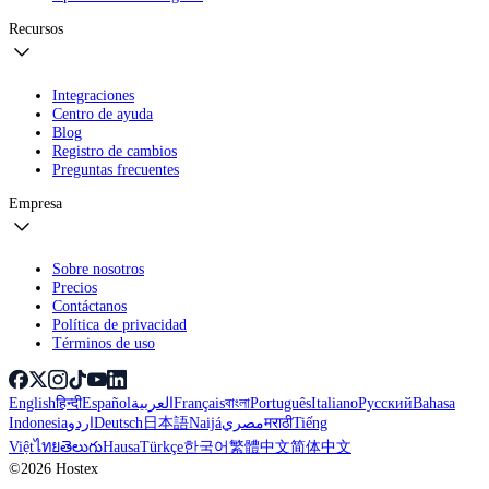
Recursos
Integraciones
Centro de ayuda
Blog
Registro de cambios
Preguntas frecuentes
Empresa
Sobre nosotros
Precios
Contáctanos
Política de privacidad
Términos de uso
English
हिन्दी
Español
العربية
Français
বাংলা
Português
Italiano
Русский
Bahasa
Indonesia
اردو
Deutsch
日本語
Naijá
مصري
मराठी
Tiếng
Việt
ไทย
తెలుగు
Hausa
Türkçe
한국어
繁體中文
简体中文
©2026 Hostex