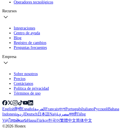
Operadores tecnológicos
Recursos
Integraciones
Centro de ayuda
Blog
Registro de cambios
Preguntas frecuentes
Empresa
Sobre nosotros
Precios
Contáctanos
Política de privacidad
Términos de uso
English
हिन्दी
Español
العربية
Français
বাংলা
Português
Italiano
Русский
Bahasa
Indonesia
اردو
Deutsch
日本語
Naijá
مصري
मराठी
Tiếng
Việt
ไทย
తెలుగు
Hausa
Türkçe
한국어
繁體中文
简体中文
©2026 Hostex