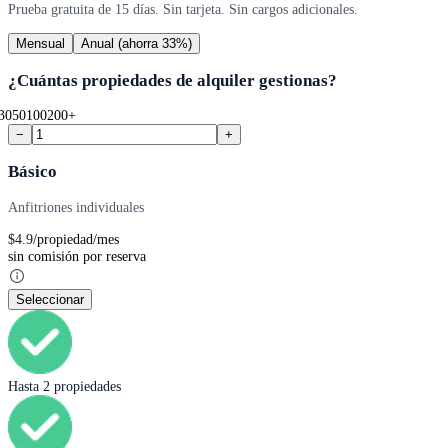
Prueba gratuita de 15 días. Sin tarjeta. Sin cargos adicionales.
Mensual
Anual
(ahorra 33%)
¿Cuántas propiedades de alquiler gestionas?
30
50
100
200+
−
+
Básico
Anfitriones individuales
$
4.9
/propiedad/mes
sin comisión por reserva
Seleccionar
Hasta 2 propiedades