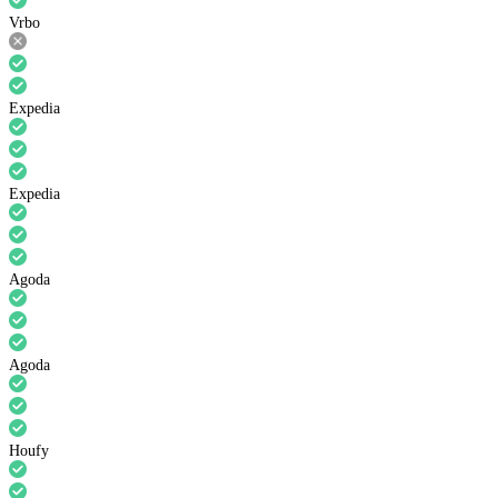
Vrbo
Expedia
Expedia
Agoda
Agoda
Houfy