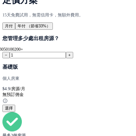
定價方案
15天免費試用，無需信用卡，無額外費用。
月付
年付
（節省33%）
您管理多少處出租房源？
30
50
100
200+
−
+
基礎版
個人房東
$
4.9
/房源/月
無預訂佣金
選擇
最多2個房源