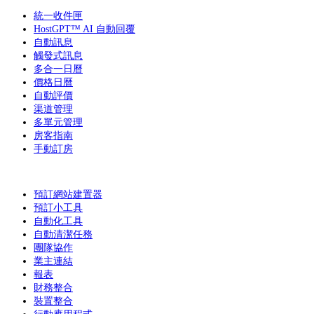
統一收件匣
HostGPT™ AI 自動回覆
自動訊息
觸發式訊息
多合一日曆
價格日曆
自動評價
渠道管理
多單元管理
房客指南
手動訂房
預訂網站建置器
預訂小工具
自動化工具
自動清潔任務
團隊協作
業主連結
報表
財務整合
裝置整合
行動應用程式