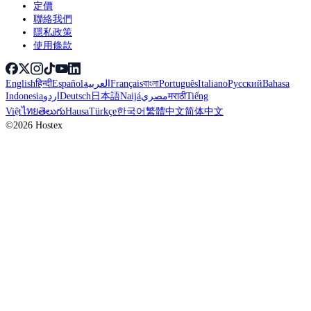
定價
聯絡我們
隱私政策
使用條款
English
हिन्दी
Español
العربية
Français
বাংলা
Português
Italiano
Русский
Bahasa
Indonesia
اردو
Deutsch
日本語
Naijá
مصري
मराठी
Tiếng
Việt
ไทย
తెలుగు
Hausa
Türkçe
한국어
繁體中文
简体中文
©2026 Hostex