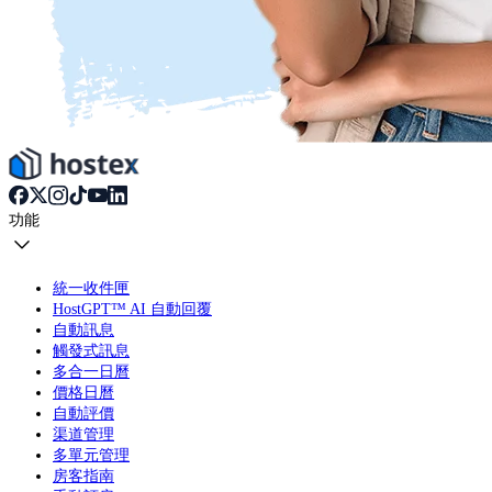
功能
統一收件匣
HostGPT™ AI 自動回覆
自動訊息
觸發式訊息
多合一日曆
價格日曆
自動評價
渠道管理
多單元管理
房客指南