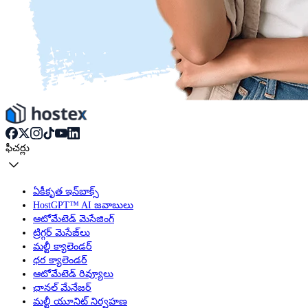
ఫీచర్లు
ఏకీకృత ఇన్‌బాక్స్
HostGPT™ AI జవాబులు
ఆటోమేటెడ్ మెసేజింగ్
ట్రిగ్గర్ మెసేజ్‌లు
మల్టీ క్యాలెండర్
ధర క్యాలెండర్
ఆటోమేటెడ్ రివ్యూలు
ఛానల్ మేనేజర్
మల్టీ యూనిట్ నిర్వహణ