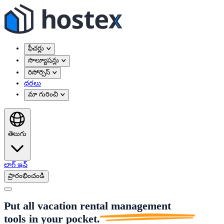
ఫీచర్లు
సొల్యూషన్లు
రిసోర్సెస్
ధరలు
మా గురించి
తెలుగు
లాగ్ ఇన్
ప్రారంభించండి
Put all vacation rental management
tools in
your pocket.