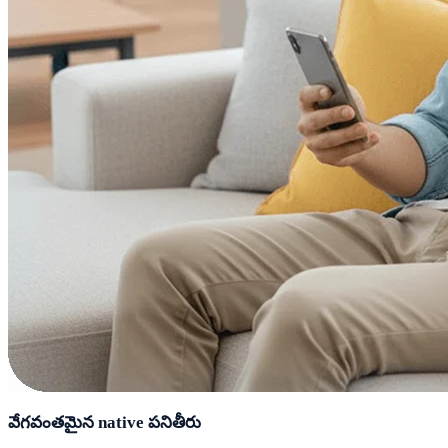
వేగవంతమైన native పనితీరు