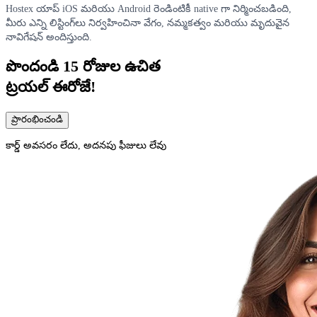
Hostex యాప్ iOS మరియు Android రెండింటికీ native గా నిర్మించబడింది,
మీరు ఎన్ని లిస్టింగ్‌లు నిర్వహించినా వేగం, నమ్మకత్వం మరియు మృదువైన
నావిగేషన్ అందిస్తుంది.
పొందండి
15 రోజుల
ఉచిత
ట్రయల్ ఈరోజే!
ప్రారంభించండి
కార్డ్ అవసరం లేదు, అదనపు ఫీజులు లేవు