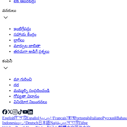
టెక్ ఆపరేటర్లు
వనరులు
ఇంటిగ్రేషన్లు
సహాయ కేంద్రం
బ్లాగ్‌లు
మార్పుల జాబితా
తరచుగా అడిగే ప్రశ్నలు
కంపెనీ
మా గురించి
ధర
మమ్మల్ని సంప్రదించండి
గోప్యతా విధానం
వినియోగ నిబంధనలు
English
हिन्दी
Español
العربية
Français
বাংলা
Português
Italiano
Русский
Bahas
Indonesia
اردو
Deutsch
日本語
Naijá
مصري
मराठी
Tiếng