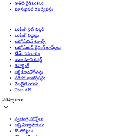
అతిథి గైడ్‌బుక్‌లు
మాన్యువల్ రిజర్వేషన్లు
బుకింగ్ సైట్ బిల్డర్
బుకింగ్ విడ్జెట్లు
ఆటోమేషన్ టూల్స్
ఆటోమేటెడ్ క్లీనింగ్ టాస్క్‌లు
టీమ్ సహకారం
యజమాని కనెక్ట్
రిపోర్టింగ్
ఆర్థిక ఇంటిగ్రేషన్లు
పరికర ఇంటిగ్రేషన్లు
మొబైల్ యాప్
Open API
పరిష్కారాలు
స్వతంత్ర హోస్ట్‌లు
ఆస్తి నిర్వాహకులు
కో-హోస్ట్‌లు