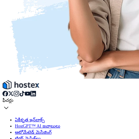
ఫీచర్లు
ఏకీకృత ఇన్‌బాక్స్
HostGPT™ AI జవాబులు
ఆటోమేటెడ్ మెసేజింగ్
ట్రిగ్గర్ మెసేజ్‌లు