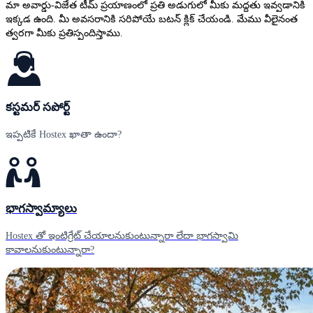
మా అవార్డు-విజేత టీమ్ ప్రయాణంలో ప్రతి అడుగులో మీకు మద్దతు ఇవ్వడానికి
ఇక్కడ ఉంది. మీ అవసరానికి సరిపోయే బటన్ క్లిక్ చేయండి. మేము వీలైనంత
త్వరగా మీకు ప్రతిస్పందిస్తాము.
కస్టమర్ సపోర్ట్
ఇప్పటికే Hostex ఖాతా ఉందా?
భాగస్వామ్యాలు
Hostex తో ఇంటిగ్రేట్ చేయాలనుకుంటున్నారా లేదా భాగస్వామి
కావాలనుకుంటున్నారా?