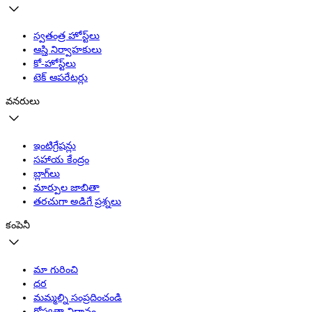
స్వతంత్ర హోస్ట్‌లు
ఆస్తి నిర్వాహకులు
కో-హోస్ట్‌లు
టెక్ ఆపరేటర్లు
వనరులు
ఇంటిగ్రేషన్లు
సహాయ కేంద్రం
బ్లాగ్‌లు
మార్పుల జాబితా
తరచుగా అడిగే ప్రశ్నలు
కంపెనీ
మా గురించి
ధర
మమ్మల్ని సంప్రదించండి
గోప్యతా విధానం