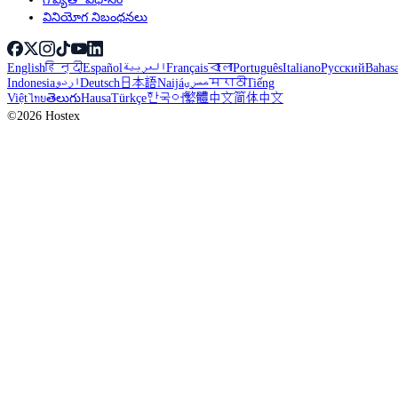
వినియోగ నిబంధనలు
English
हिन्दी
Español
العربية
Français
বাংলা
Português
Italiano
Русский
Bahas
Indonesia
اردو
Deutsch
日本語
Naijá
مصري
मराठी
Tiếng
Việt
ไทย
తెలుగు
Hausa
Türkçe
한국어
繁體中文
简体中文
©2026 Hostex