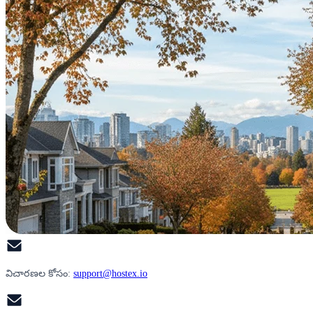
విచారణల కోసం:
support@hostex.io