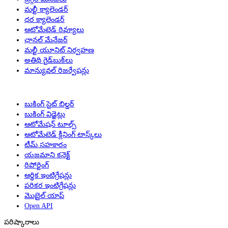
మల్టీ క్యాలెండర్
ధర క్యాలెండర్
ఆటోమేటెడ్ రివ్యూలు
ఛానల్ మేనేజర్
మల్టీ యూనిట్ నిర్వహణ
అతిథి గైడ్‌బుక్‌లు
మాన్యువల్ రిజర్వేషన్లు
బుకింగ్ సైట్ బిల్డర్
బుకింగ్ విడ్జెట్లు
ఆటోమేషన్ టూల్స్
ఆటోమేటెడ్ క్లీనింగ్ టాస్క్‌లు
టీమ్ సహకారం
యజమాని కనెక్ట్
రిపోర్టింగ్
ఆర్థిక ఇంటిగ్రేషన్లు
పరికర ఇంటిగ్రేషన్లు
మొబైల్ యాప్
Open API
పరిష్కారాలు