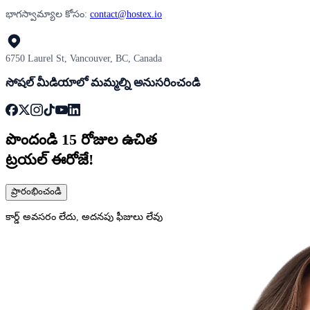
భాగస్వామ్యాల కోసం:
contact@hostex.io
6750 Laurel St, Vancouver, BC, Canada
సోషల్ మీడియాలో మమ్మల్ని అనుసరించండి
పొందండి
15 రోజుల
ఉచిత
ట్రయల్ ఈరోజే!
ప్రారంభించండి
కార్డ్ అవసరం లేదు, అదనపు ఫీజులు లేవు