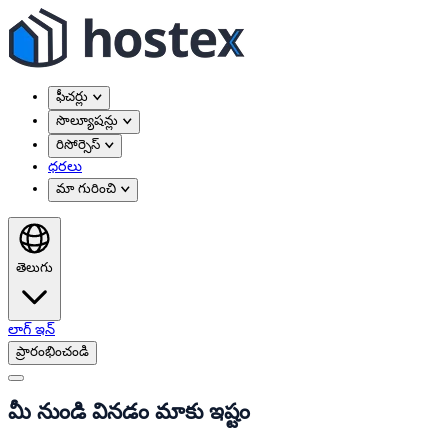
ఫీచర్లు
సొల్యూషన్లు
రిసోర్సెస్
ధరలు
మా గురించి
తెలుగు
లాగ్ ఇన్
ప్రారంభించండి
మీ నుండి వినడం మాకు ఇష్టం