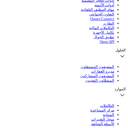
أدوات الحجز المضمّنة
أدوات الأتمتة
مهام التنظيف التلقائية
التعاون الجماعي
Owner Connect
التقارير
التكاملات المالية
تكامل الأجهزة
تطبيق الجوال
Open API
الحلول
المضيفون المستقلون
مديرو العقارات
المضيفون المشاركون
المشغّلون التقنيون
الموارد
التكاملات
مركز المساعدة
المدوّنة
سجل التغييرات
الأسئلة الشائعة