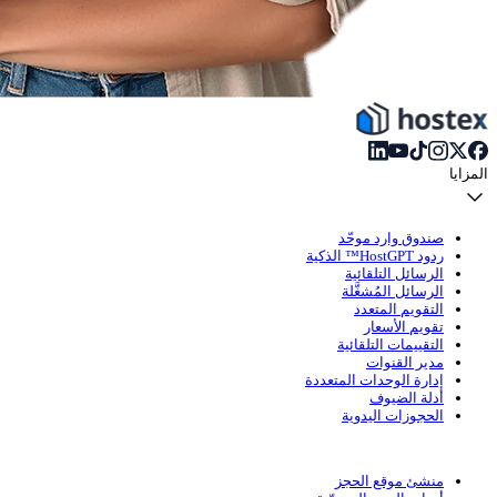
المزايا
صندوق وارد موحّد
ردود HostGPT™ الذكية
الرسائل التلقائية
الرسائل المُشغَّلة
التقويم المتعدد
تقويم الأسعار
التقييمات التلقائية
مدير القنوات
إدارة الوحدات المتعددة
أدلة الضيوف
الحجوزات اليدوية
منشئ موقع الحجز