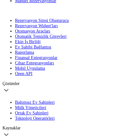
Manuel Rezervasyonlar
Rezervasyon Sitesi Oluşturucu
Rezervasyon Widget'ları
Otomasyon Araçları
Otomatik Temizlik Görevleri
Ekip İş Birliği
Ev Sahibi Bağlantısı
Raporlama
Finansal Entegrasyonlar
Cihaz Entegrasyonları
Mobil Uygulama
Open API
Çözümler
Bağımsız Ev Sahipleri
Mülk Yöneticileri
Ortak Ev Sahipleri
Teknoloji Operatörleri
Kaynaklar