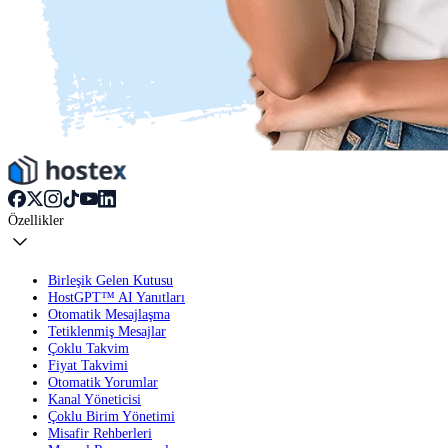
Özellikler
Birleşik Gelen Kutusu
HostGPT™ AI Yanıtları
Otomatik Mesajlaşma
Tetiklenmiş Mesajlar
Çoklu Takvim
Fiyat Takvimi
Otomatik Yorumlar
Kanal Yöneticisi
Çoklu Birim Yönetimi
Misafir Rehberleri