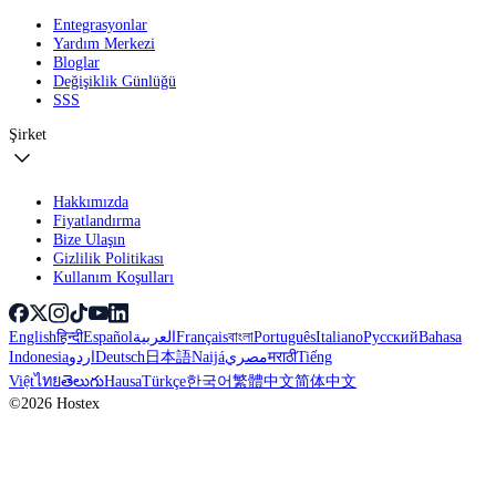
Entegrasyonlar
Yardım Merkezi
Bloglar
Değişiklik Günlüğü
SSS
Şirket
Hakkımızda
Fiyatlandırma
Bize Ulaşın
Gizlilik Politikası
Kullanım Koşulları
English
हिन्दी
Español
العربية
Français
বাংলা
Português
Italiano
Русский
Bahasa
Indonesia
اردو
Deutsch
日本語
Naijá
مصري
मराठी
Tiếng
Việt
ไทย
తెలుగు
Hausa
Türkçe
한국어
繁體中文
简体中文
©2026 Hostex