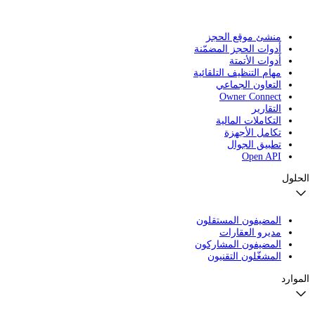
منشئ موقع الحجز
أدوات الحجز المضمّنة
أدوات الأتمتة
مهام التنظيف التلقائية
التعاون الجماعي
Owner Connect
التقارير
التكاملات المالية
تكامل الأجهزة
تطبيق الجوال
Open API
الحلول
المضيفون المستقلون
مديرو العقارات
المضيفون المشاركون
المشغّلون التقنيون
الموارد