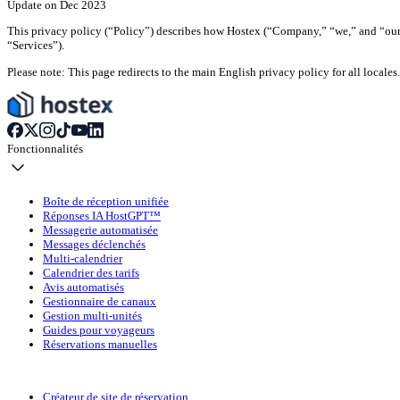
Update on Dec 2023
This privacy policy (“Policy”) describes how Hostex (“Company,” “we,” and “our”)
“Services”).
Please note: This page redirects to the main English privacy policy for all locale
Fonctionnalités
Boîte de réception unifiée
Réponses IA HostGPT™
Messagerie automatisée
Messages déclenchés
Multi-calendrier
Calendrier des tarifs
Avis automatisés
Gestionnaire de canaux
Gestion multi-unités
Guides pour voyageurs
Réservations manuelles
Créateur de site de réservation