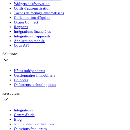
Widgets de réservation
Outils d'automatisation
Tâches de ménage automatisées
Collaboration d'équipe
Owner Connect
Rapports
Intégrations financières
Intégrations d'appareils
Application mobile
Open API
Solutions
Hôtes indépendants
Gestionnaires immobiliers
Co-hôtes
Opérateurs technologiques
Ressources
Intégrations
Centre d'aide
Blog
Journal des modifications
Questions fréquentes