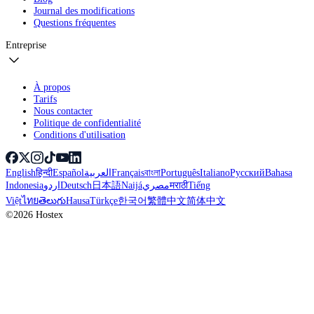
Journal des modifications
Questions fréquentes
Entreprise
À propos
Tarifs
Nous contacter
Politique de confidentialité
Conditions d'utilisation
English
हिन्दी
Español
العربية
Français
বাংলা
Português
Italiano
Русский
Bahasa
Indonesia
اردو
Deutsch
日本語
Naijá
مصري
मराठी
Tiếng
Việt
ไทย
తెలుగు
Hausa
Türkçe
한국어
繁體中文
简体中文
©2026 Hostex