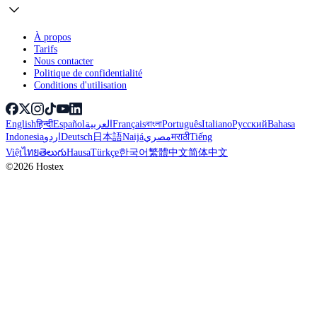
À propos
Tarifs
Nous contacter
Politique de confidentialité
Conditions d'utilisation
English
हिन्दी
Español
العربية
Français
বাংলা
Português
Italiano
Русский
Bahasa
Indonesia
اردو
Deutsch
日本語
Naijá
مصري
मराठी
Tiếng
Việt
ไทย
తెలుగు
Hausa
Türkçe
한국어
繁體中文
简体中文
©2026 Hostex