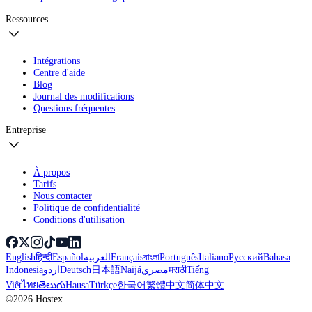
Ressources
Intégrations
Centre d'aide
Blog
Journal des modifications
Questions fréquentes
Entreprise
À propos
Tarifs
Nous contacter
Politique de confidentialité
Conditions d'utilisation
English
हिन्दी
Español
العربية
Français
বাংলা
Português
Italiano
Русский
Bahasa
Indonesia
اردو
Deutsch
日本語
Naijá
مصري
मराठी
Tiếng
Việt
ไทย
తెలుగు
Hausa
Türkçe
한국어
繁體中文
简体中文
©2026 Hostex