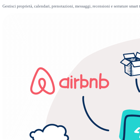
Gestisci proprietà, calendari, prenotazioni, messaggi, recensioni e serrature smar