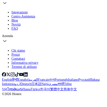
Integrazioni
Centro Assistenza
Blog
Novità
FAQ
Azienda
Chi siamo
Prezzi
Contattaci
Informativa privacy
Termini di utilizzo
English
हिन्दी
Español
العربية
Français
বাংলা
Português
Italiano
Русский
Bahasa
Indonesia
اردو
Deutsch
日本語
Naijá
مصري
मराठी
Tiếng
Việt
ไทย
తెలుగు
Hausa
Türkçe
한국어
繁體中文
简体中文
©2026 Hostex