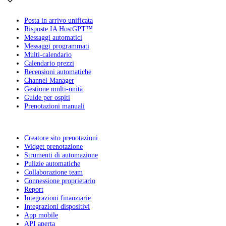
Posta in arrivo unificata
Risposte IA HostGPT™
Messaggi automatici
Messaggi programmati
Multi-calendario
Calendario prezzi
Recensioni automatiche
Channel Manager
Gestione multi-unità
Guide per ospiti
Prenotazioni manuali
Creatore sito prenotazioni
Widget prenotazione
Strumenti di automazione
Pulizie automatiche
Collaborazione team
Connessione proprietario
Report
Integrazioni finanziarie
Integrazioni dispositivi
App mobile
API aperta