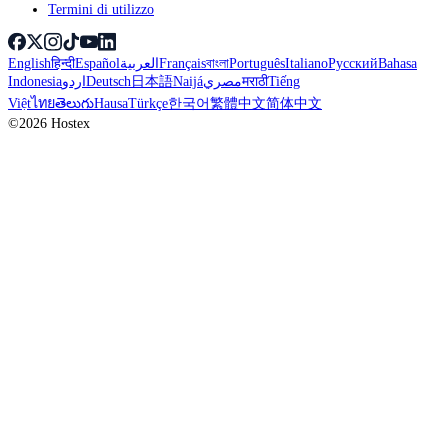
Termini di utilizzo
English
हिन्दी
Español
العربية
Français
বাংলা
Português
Italiano
Русский
Bahasa
Indonesia
اردو
Deutsch
日本語
Naijá
مصري
मराठी
Tiếng
Việt
ไทย
తెలుగు
Hausa
Türkçe
한국어
繁體中文
简体中文
©2026 Hostex