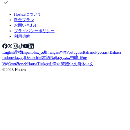
Hostexについて
料金プラン
お問い合わせ
プライバシーポリシー
利用規約
English
हिन्दी
Español
العربية
Français
বাংলা
Português
Italiano
Русский
Bahasa
Indonesia
اردو
Deutsch
日本語
Naijá
مصري
मराठी
Tiếng
Việt
ไทย
తెలుగు
Hausa
Türkçe
한국어
繁體中文
简体中文
©2026 Hostex