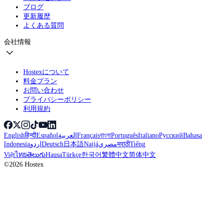
ブログ
更新履歴
よくある質問
会社情報
Hostexについて
料金プラン
お問い合わせ
プライバシーポリシー
利用規約
English
हिन्दी
Español
العربية
Français
বাংলা
Português
Italiano
Русский
Bahasa
Indonesia
اردو
Deutsch
日本語
Naijá
مصري
मराठी
Tiếng
Việt
ไทย
తెలుగు
Hausa
Türkçe
한국어
繁體中文
简体中文
©2026 Hostex