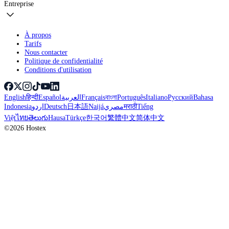
Entreprise
À propos
Tarifs
Nous contacter
Politique de confidentialité
Conditions d'utilisation
English
हिन्दी
Español
العربية
Français
বাংলা
Português
Italiano
Русский
Bahasa
Indonesia
اردو
Deutsch
日本語
Naijá
مصري
मराठी
Tiếng
Việt
ไทย
తెలుగు
Hausa
Türkçe
한국어
繁體中文
简体中文
©2026 Hostex