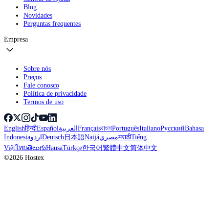
Blog
Novidades
Perguntas frequentes
Empresa
Sobre nós
Preços
Fale conosco
Política de privacidade
Termos de uso
English
हिन्दी
Español
العربية
Français
বাংলা
Português
Italiano
Русский
Bahasa
Indonesia
اردو
Deutsch
日本語
Naijá
مصري
मराठी
Tiếng
Việt
ไทย
తెలుగు
Hausa
Türkçe
한국어
繁體中文
简体中文
©2026 Hostex