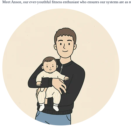
Meet Anson, our ever-youthful fitness enthusiast who ensures our systems are as r