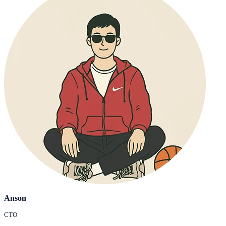
Anson
CTO