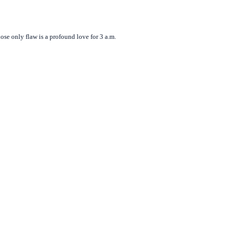
se only flaw is a profound love for 3 a.m.