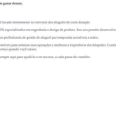
m gastar demais.
 focada inteiramente no universo dos aluguéis de curta duração.
0% especializados em engenharia e design de produto. Isso nos permite desenvolver
s profissionais de gestão de aluguel por temporada acessíveis a todos.
 de imóveis para otimizar suas operações e melhorar a experiência dos hóspedes. C
scemos quando você cresce.
empre aqui para ajudá-lo a ter sucesso, a cada passo do caminho.