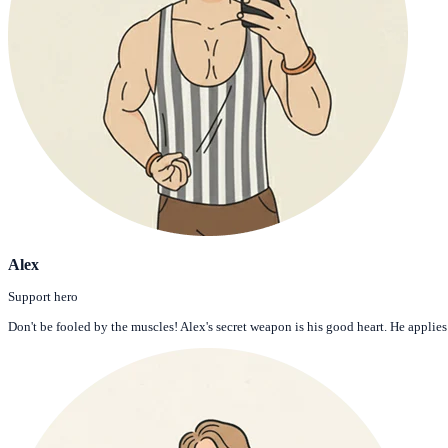
Alex
Support hero
Don't be fooled by the muscles! Alex's secret weapon is his good heart. He applie