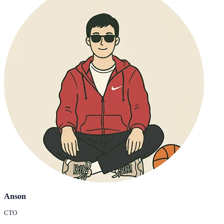
Anson
CTO