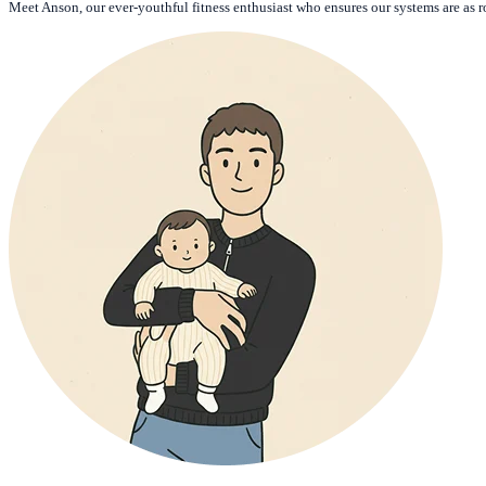
Meet Anson, our ever-youthful fitness enthusiast who ensures our systems are as r