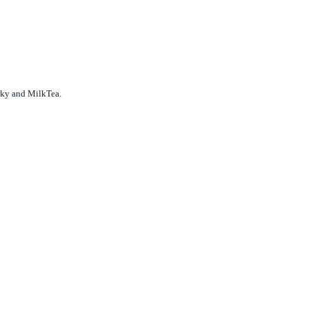
acky and MilkTea.