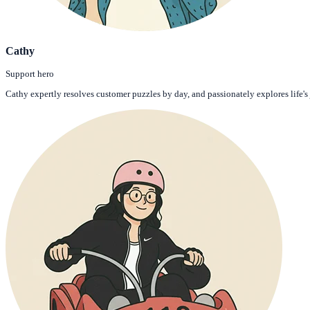
Cathy
Support hero
Cathy expertly resolves customer puzzles by day, and passionately explores life's 