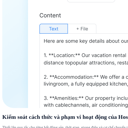
Kiểm soát cách thức và phạm vi hoạt động của H
Thiết lập quy tắc cho từng bất động sản, thời gian, giọng điệu và cơ chế chuyển t