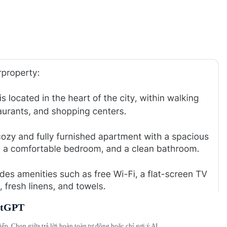
ostGPT
iếp. Chọn giữa trả lời hoàn toàn tự động hoặc chỉ gợi ý AI.