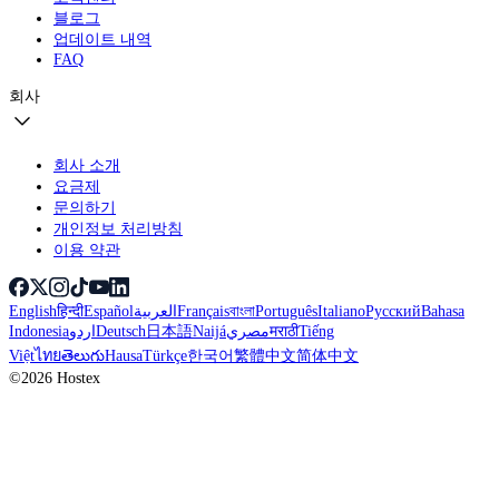
블로그
업데이트 내역
FAQ
회사
회사 소개
요금제
문의하기
개인정보 처리방침
이용 약관
English
हिन्दी
Español
العربية
Français
বাংলা
Português
Italiano
Русский
Bahasa
Indonesia
اردو
Deutsch
日本語
Naijá
مصري
मराठी
Tiếng
Việt
ไทย
తెలుగు
Hausa
Türkçe
한국어
繁體中文
简体中文
©2026 Hostex