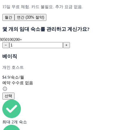
15일 무료 체험. 카드 불필요. 추가 요금 없음.
월간
연간
(33% 절약)
몇 개의 임대 숙소를 관리하고 계신가요?
30
50
100
200+
−
+
베이직
개인 호스트
$
4.9
/숙소/월
예약 수수료 없음
선택
최대 2개 숙소