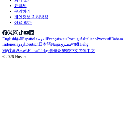
회사 소개
요금제
문의하기
개인정보 처리방침
이용 약관
English
हिन्दी
Español
العربية
Français
বাংলা
Português
Italiano
Русский
Bahasa
Indonesia
اردو
Deutsch
日本語
Naijá
مصري
मराठी
Tiếng
Việt
ไทย
తెలుగు
Hausa
Türkçe
한국어
繁體中文
简体中文
©2026 Hostex