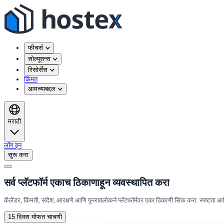
फीचर्स
सोल्यूशन्स
रिसोर्सेस
किंमत
आमच्याबद्दल
मराठी
लॉग इन
सुरू करा
सर्व प्लॅटफॉर्म एकाच ठिकाणाहून व्यवस्थापित करा
कॅलेंडर, किंमती, संदेश, आरक्षणे आणि पुनरावलोकने प्लॅटफॉर्मवर एका ठिकाणी सिंक करा. स्पष्टता आण
15 दिवस मोफत चाचणी