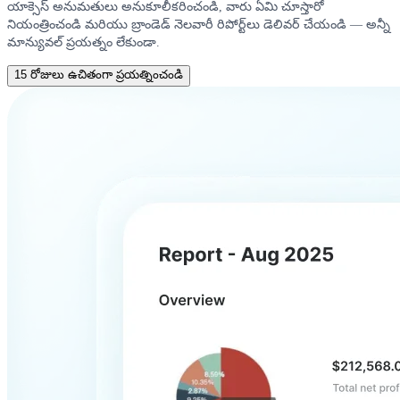
యాక్సెస్ అనుమతులు అనుకూలీకరించండి, వారు ఏమి చూస్తారో
నియంత్రించండి మరియు బ్రాండెడ్ నెలవారీ రిపోర్ట్‌లు డెలివర్ చేయండి — అన్నీ
మాన్యువల్ ప్రయత్నం లేకుండా.
15 రోజులు ఉచితంగా ప్రయత్నించండి