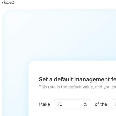
చేయండి