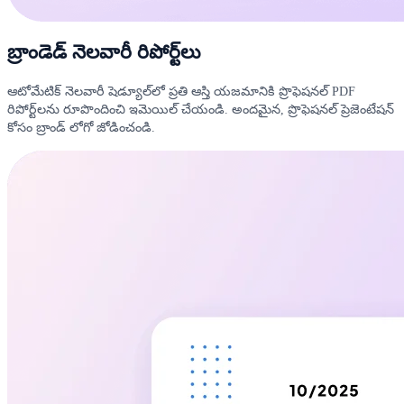
బ్రాండెడ్ నెలవారీ రిపోర్ట్‌లు
ఆటోమేటిక్ నెలవారీ షెడ్యూల్‌లో ప్రతి ఆస్తి యజమానికి ప్రొఫెషనల్ PDF
రిపోర్ట్‌లను రూపొందించి ఇమెయిల్ చేయండి. అందమైన, ప్రొఫెషనల్ ప్రెజెంటేషన్
కోసం బ్రాండ్ లోగో జోడించండి.