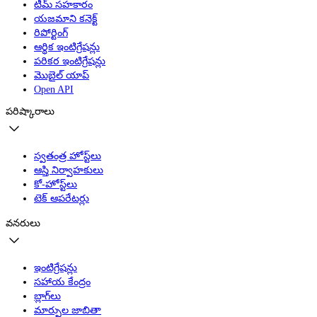
టీమ్ సహకారం
యజమాని కనెక్ట్
రిపోర్టింగ్
ఆర్థిక ఇంటిగ్రేషన్లు
పరికర ఇంటిగ్రేషన్లు
మొబైల్ యాప్
Open API
పరిష్కారాలు
స్వతంత్ర హోస్ట్‌లు
ఆస్తి నిర్వాహకులు
కో-హోస్ట్‌లు
టెక్ ఆపరేటర్లు
వనరులు
ఇంటిగ్రేషన్లు
సహాయ కేంద్రం
బ్లాగ్‌లు
మార్పుల జాబితా