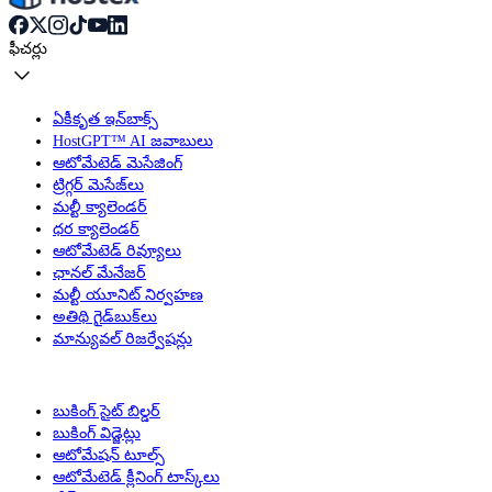
ఫీచర్లు
ఏకీకృత ఇన్‌బాక్స్
HostGPT™ AI జవాబులు
ఆటోమేటెడ్ మెసేజింగ్
ట్రిగ్గర్ మెసేజ్‌లు
మల్టీ క్యాలెండర్
ధర క్యాలెండర్
ఆటోమేటెడ్ రివ్యూలు
ఛానల్ మేనేజర్
మల్టీ యూనిట్ నిర్వహణ
అతిథి గైడ్‌బుక్‌లు
మాన్యువల్ రిజర్వేషన్లు
బుకింగ్ సైట్ బిల్డర్
బుకింగ్ విడ్జెట్లు
ఆటోమేషన్ టూల్స్
ఆటోమేటెడ్ క్లీనింగ్ టాస్క్‌లు