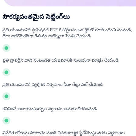
సౌకర్యవంతమైన సెట్టింగ్‌లు
ప్రతి యజమానికి ప్రొఫెషనల్ PDF రిపోర్ట్‌లను ఒక క్లిక్‌తో రూపొందించి పంపండి,
లేదా ఆటోమేటిక్‌గా డెలివర్ అయ్యేలా సెటప్ చేయండి.
ప్రతి ప్రాపర్టీని దాని సంబంధిత యజమానికి సులభంగా మ్యాప్ చేయండి
ప్రతి యజమానికి వ్యక్తిగత నిర్వహణ ఫీజు రేట్లు సెట్ చేయండి
కనిపించే ఆదాయం/ఖర్చుల వర్గాలను అనుకూలీకరించండి
నివేదిక లోతును సారాంశం నుండి వివరణాత్మక స్టేట్‌మెంట్ల వరకు సర్దుబాటు