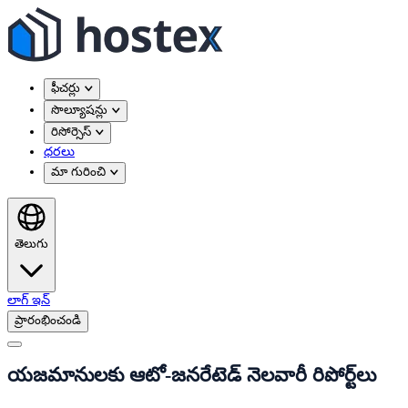
ఫీచర్లు
సొల్యూషన్లు
రిసోర్సెస్
ధరలు
మా గురించి
తెలుగు
లాగ్ ఇన్
ప్రారంభించండి
యజమానులకు ఆటో-జనరేటెడ్ నెలవారీ రిపోర్ట్‌లు