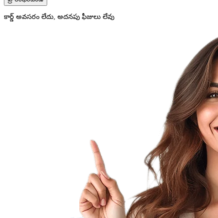
కార్డ్ అవసరం లేదు, అదనపు ఫీజులు లేవు