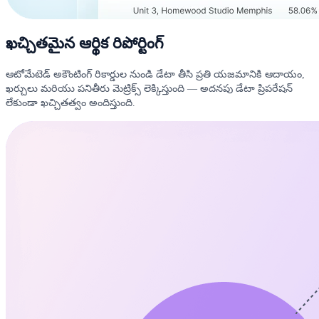
ఖచ్చితమైన ఆర్థిక రిపోర్టింగ్
ఆటోమేటెడ్ అకౌంటింగ్ రికార్డుల నుండి డేటా తీసి ప్రతి యజమానికి ఆదాయం,
ఖర్చులు మరియు పనితీరు మెట్రిక్స్ లెక్కిస్తుంది — అదనపు డేటా ప్రిపరేషన్
లేకుండా ఖచ్చితత్వం అందిస్తుంది.