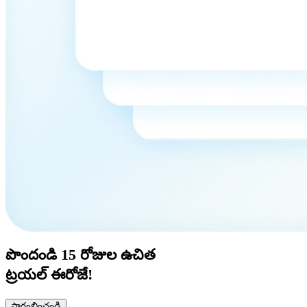
పొందండి
15 రోజుల
ఉచిత
ట్రయల్ ఈరోజే!
ప్రారంభించండి