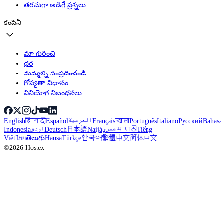
తరచుగా అడిగే ప్రశ్నలు
కంపెనీ
మా గురించి
ధర
మమ్మల్ని సంప్రదించండి
గోప్యతా విధానం
వినియోగ నిబంధనలు
English
हिन्दी
Español
العربية
Français
বাংলা
Português
Italiano
Русский
Bahas
Indonesia
اردو
Deutsch
日本語
Naijá
مصري
मराठी
Tiếng
Việt
ไทย
తెలుగు
Hausa
Türkçe
한국어
繁體中文
简体中文
©2026 Hostex