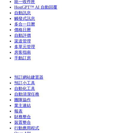
統一收件匣
HostGPT™ AI 自動回覆
自動訊息
觸發式訊息
多合一日曆
價格日曆
自動評價
渠道管理
多單元管理
房客指南
手動訂房
預訂網站建置器
預訂小工具
自動化工具
自動清潔任務
團隊協作
業主連結
報表
財務整合
裝置整合
行動應用程式