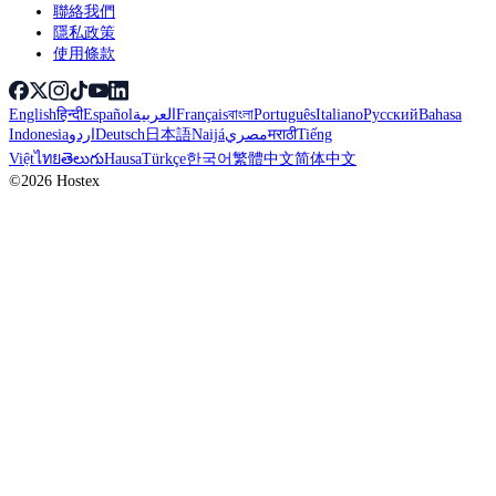
聯絡我們
隱私政策
使用條款
English
हिन्दी
Español
العربية
Français
বাংলা
Português
Italiano
Русский
Bahasa
Indonesia
اردو
Deutsch
日本語
Naijá
مصري
मराठी
Tiếng
Việt
ไทย
తెలుగు
Hausa
Türkçe
한국어
繁體中文
简体中文
©2026 Hostex