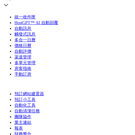
統一收件匣
HostGPT™ AI 自動回覆
自動訊息
觸發式訊息
多合一日曆
價格日曆
自動評價
渠道管理
多單元管理
房客指南
手動訂房
預訂網站建置器
預訂小工具
自動化工具
自動清潔任務
團隊協作
業主連結
報表
財務整合