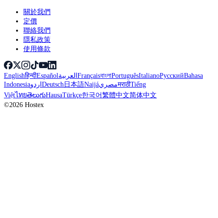
關於我們
定價
聯絡我們
隱私政策
使用條款
English
हिन्दी
Español
العربية
Français
বাংলা
Português
Italiano
Русский
Bahasa
Indonesia
اردو
Deutsch
日本語
Naijá
مصري
मराठी
Tiếng
Việt
ไทย
తెలుగు
Hausa
Türkçe
한국어
繁體中文
简体中文
©2026 Hostex